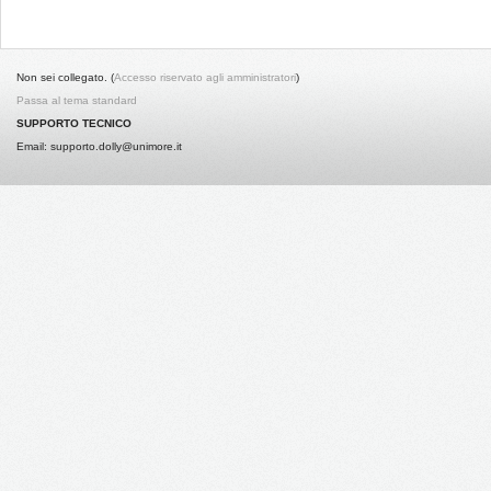
Non sei collegato. (
Accesso riservato agli amministratori
)
Passa al tema standard
SUPPORTO TECNICO
Email: supporto.dolly@unimore.it